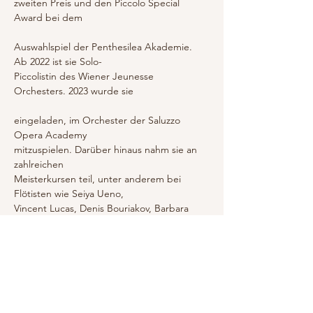
zweiten Preis und den Piccolo Special 
Award bei dem
Auswahlspiel der Penthesilea Akademie. 
Ab 2022 ist sie Solo-
Piccolistin des Wiener Jeunesse 
Orchesters. 2023 wurde sie
eingeladen, im Orchester der Saluzzo 
Opera Academy
mitzuspielen. Darüber hinaus nahm sie an 
zahlreichen
Meisterkursen teil, unter anderem bei 
Flötisten wie Seiya Ueno,
Vincent Lucas, Denis Bouriakov, Barbara 
Gisler-Haase, Walter
Auer, Michael Martin Kofler und Karin 
Bonelli. Zu den
Piccolisten zählen Nicola Mazzanti, Tina 
Ljunkvist und Natalie
Schwaabe. Kürzlich hat sie Stipendien von 
der Ernst von